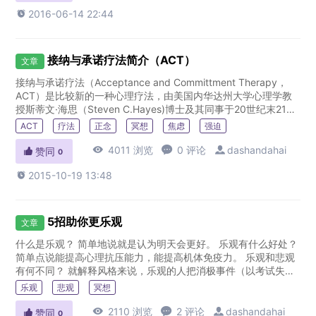

2016-06-14 22:44
接纳与承诺疗法简介（ACT）
文章
接纳与承诺疗法（Acceptance and Committment Therapy，
ACT）是比较新的一种心理疗法，由美国内华达州大学心理学教
授斯蒂文·海思（Steven C.Hayes)博士及其同事于20世纪末21世
纪初所创立，是继认知...
ACT
疗法
正念
冥想
焦虑
强迫

4011 浏览

0 评论

dashandahai

赞同
0

2015-10-19 13:48
5招助你更乐观
文章
什么是乐观？ 简单地说就是认为明天会更好。 乐观有什么好处？
简单点说能提高心理抗压能力，能提高机体免疫力。 乐观和悲观
有何不同？ 就解释风格来说，乐观的人把消极事件（以考试失败
为例）或体验归因于暂时的（这次考试没有通过，下次能）、孤
乐观
悲观
冥想
立的（...

2110 浏览

2 评论

dashandahai

赞同
0