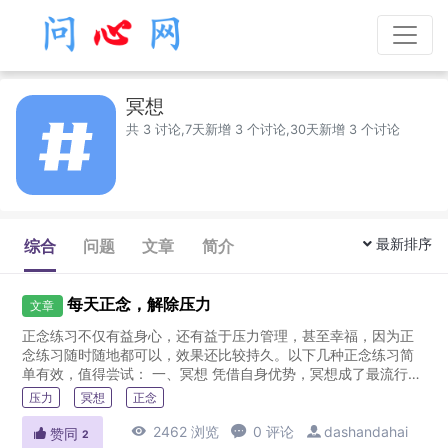
冥想
共 3 讨论,7天新增 3 个讨论,30天新增 3 个讨论
最新排序
综合
问题
文章
简介
每天正念，解除压力
文章
正念练习不仅有益身心，还有益于压力管理，甚至幸福，因为正
念练习随时随地都可以，效果还比较持久。以下几种正念练习简
单有效，值得尝试： 一、冥想 凭借自身优势，冥想成了最流行最
经典的正念技术，对于初学者也不难，找一个安静的干扰少的地
压力
冥想
正念
方，有意识地...

2462 浏览

0 评论

dashandahai

赞同
2